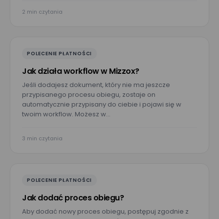
2 min czytania
Imię*
POLECENIE PŁATNOŚCI
Nazwisko*
Jak działa workflow w Mizzox?
Jeśli dodajesz dokument, który nie ma jeszcze
przypisanego procesu obiegu, zostaje on
Nazwa firmy*
automatycznie przypisany do ciebie i pojawi się w
twoim workflow. Możesz w…
Wielkość zespołu*
3 min czytania
Wyrażam zgodę na przetwarzanie moich danych osobowych
POLECENIE PŁATNOŚCI
podanych w powyższym formularzu przez Mizzox S.A. w celu
kontaktu w sprawie umówienia spotkania lub
Jak dodać proces obiegu?
przeprowadzenia prezentacji projektu. Zgoda jest dobrowolna
i może być w każdej chwili cofnięta poprzez kontakt z
Aby dodać nowy proces obiegu, postępuj zgodnie z
administratorem danych osobowych.