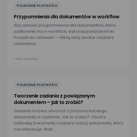
POLECENIE PŁATNOŚCI
Przypomnienia dla dokumentów w workflow
Aby ustawić przypomnienia dla dokumentów, które
użytkownik ma w workflow, wykonaj poniższe kroki:
Przejdź do Ustawień — kliknij swój awatar i wybierz
Ustawienia…
1 min czytania
Umów prezentację
POLECENIE PŁATNOŚCI
Tworzenie zadania z powiązanym
E-mail*
dokumentem – jak to zrobić?
Zadanie możesz utworzyć z poziomu każdego
dokumentu w systemie. Jak to zrobić?: Otwórz
Nr telefonu
zakładkę Dokumenty i wybierz rodzaj dokumentu, który
nas interesuje. Nast…