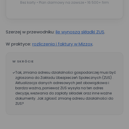
Nazwisko*
Bez karty • Plan darmowy na zawsze • 16 500+ firm
Nazwa firmy*
Szerzej w przewodniku:
ile wynoszą składki ZUS
.
W praktyce:
rozliczenia i faktury w Mizzox
.
Wielkość zespołu*
W SKRÓCIE
Tak, zmiana adresu działalności gospodarczej musi być
Wyrażam zgodę na przetwarzanie moich danych osobowych
zgłoszona do Zakładu Ubezpieczeń Społecznych (ZUS) .
podanych w powyższym formularzu przez Mizzox S.A. w celu
Aktualizacja danych adresowych jest obowiązkowa i
kontaktu w sprawie umówienia spotkania lub
przeprowadzenia prezentacji projektu. Zgoda jest dobrowolna
bardzo ważna, ponieważ ZUS wysyła na ten adres
i może być w każdej chwili cofnięta poprzez kontakt z
decyzje, wezwania do zapłaty składek oraz inne ważne
administratorem danych osobowych.
dokumenty. Jak zgłosić zmianę adresu działalności do
ZUS?