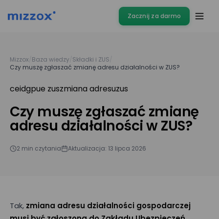
Zacznij za darmo
Mizzox
/
Baza wiedzy
/
Składki i ZUS
/
Czy muszę zgłaszać zmianę adresu działalności w ZUS?
ceidg
pue zus
zmiana adresu
zus
Czy muszę zgłaszać zmianę
adresu działalności w ZUS?
2 min czytania
Aktualizacja: 13 lipca 2026
Tak,
zmiana adresu działalności gospodarczej
musi być zgłoszona do Zakładu Ubezpieczeń