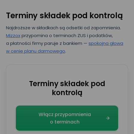
Terminy składek pod kontrolą
Najdroższe w składkach są odsetki od zapomnienia.
Mizzox
przypomina o terminach ZUS i podatków,
a płatności firmy paruje z bankiem —
spokojna głowa
Umów prezentację
w cenie planu darmowego
.
E-mail*
Terminy składek pod
Nr telefonu
kontrolą
Imię*
Włącz przypomnienia
o terminach