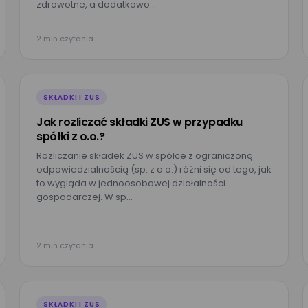
zdrowotne, a dodatkowo…
2 min czytania
SKŁADKI I ZUS
Jak rozliczać składki ZUS w przypadku
spółki z o.o.?
Rozliczanie składek ZUS w spółce z ograniczoną
odpowiedzialnością (sp. z o.o.) różni się od tego, jak
to wygląda w jednoosobowej działalności
gospodarczej. W sp…
2 min czytania
SKŁADKI I ZUS