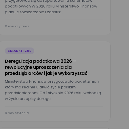
przygotować się do raportowania schematów
podatkowych W 2026 roku Ministerstwo Finansów
planuje rozszerzenie i zaostrz…
6 min czytania
SKŁADKI I ZUS
Deregulacja podatkowa 2026 –
rewolucyjne uproszczenia dla
przedsiębiorców i jak je wykorzystać
Ministerstwo Finansów przygotowało pakiet zmian,
który ma realnie ułatwić życie polskim
przedsiębiorcom. Od 1 stycznia 2026 roku wchodzą
w życie przepisy deregu…
8 min czytania