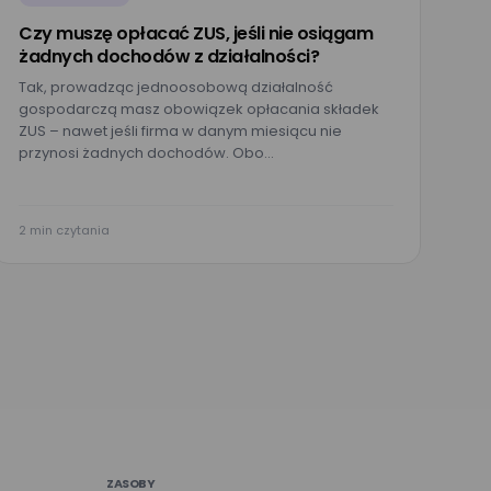
Czy muszę opłacać ZUS, jeśli nie osiągam
żadnych dochodów z działalności?
Tak, prowadząc jednoosobową działalność
gospodarczą masz obowiązek opłacania składek
ZUS – nawet jeśli firma w danym miesiącu nie
przynosi żadnych dochodów. Obo…
2 min czytania
ZASOBY