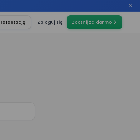
rezentację
Zaloguj się
Zacznij za darmo