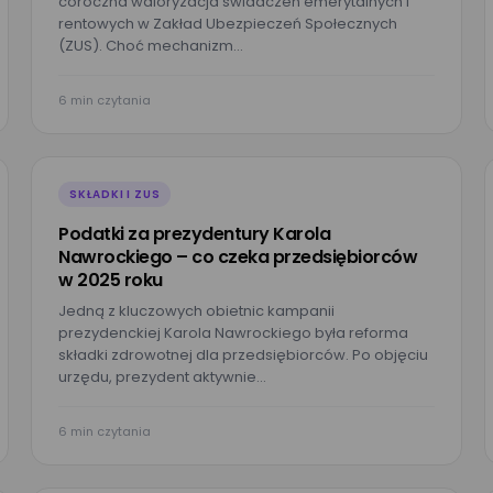
coroczna waloryzacja świadczeń emerytalnych i
rentowych w Zakład Ubezpieczeń Społecznych
(ZUS). Choć mechanizm…
6 min czytania
SKŁADKI I ZUS
Podatki za prezydentury Karola
Nawrockiego – co czeka przedsiębiorców
w 2025 roku
Jedną z kluczowych obietnic kampanii
prezydenckiej Karola Nawrockiego była reforma
składki zdrowotnej dla przedsiębiorców. Po objęciu
urzędu, prezydent aktywnie…
Umów prezentację
6 min czytania