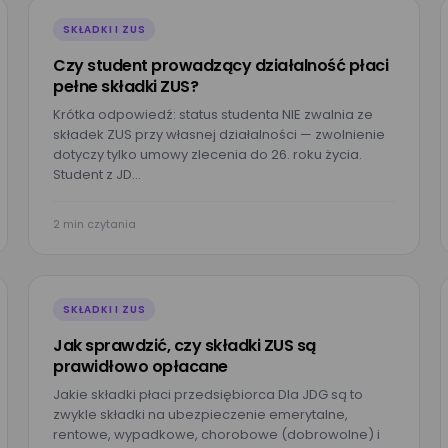
Nr telefonu
SKŁADKI I ZUS
Czy student prowadzący działalność płaci
pełne składki ZUS?
Nazwisko*
Krótka odpowiedź: status studenta NIE zwalnia ze
składek ZUS przy własnej działalności — zwolnienie
dotyczy tylko umowy zlecenia do 26. roku życia.
Student z JD…
Wielkość zespołu*
2 min czytania
dę na przetwarzanie moich danych osobowych podanych w powyższym
S.A. w celu kontaktu w sprawie umówienia spotkania lub przeprowadzenia 
SKŁADKI I ZUS
da jest dobrowolna i może być w każdej chwili cofnięta poprzez kontakt z
owych.
Jak sprawdzić, czy składki ZUS są
prawidłowo opłacane
Jakie składki płaci przedsiębiorca Dla JDG są to
zwykle składki na ubezpieczenie emerytalne,
rentowe, wypadkowe, chorobowe (dobrowolne) i