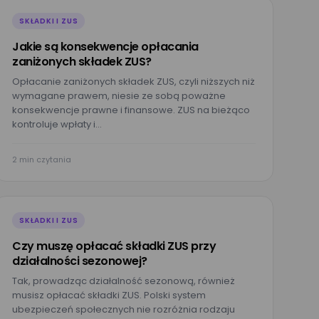
SKŁADKI I ZUS
Jakie są konsekwencje opłacania
zaniżonych składek ZUS?
Opłacanie zaniżonych składek ZUS, czyli niższych niż
wymagane prawem, niesie ze sobą poważne
konsekwencje prawne i finansowe. ZUS na bieżąco
kontroluje wpłaty i…
2 min czytania
 formularzu
prezentacji
SKŁADKI I ZUS
 administratorem
Czy muszę opłacać składki ZUS przy
działalności sezonowej?
Tak, prowadząc działalność sezonową, również
musisz opłacać składki ZUS. Polski system
ubezpieczeń społecznych nie rozróżnia rodzaju