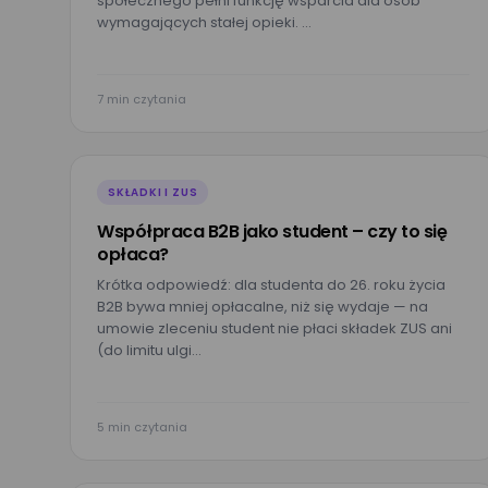
społecznego pełni funkcję wsparcia dla osób
wymagających stałej opieki. …
7 min czytania
SKŁADKI I ZUS
Współpraca B2B jako student – czy to się
opłaca?
Krótka odpowiedź: dla studenta do 26. roku życia
B2B bywa mniej opłacalne, niż się wydaje — na
umowie zleceniu student nie płaci składek ZUS ani
(do limitu ulgi…
5 min czytania