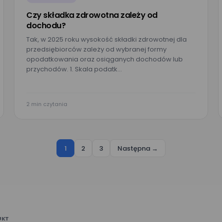
Czy składka zdrowotna zależy od
dochodu?
Tak, w 2025 roku wysokość składki zdrowotnej dla
przedsiębiorców zależy od wybranej formy
opodatkowania oraz osiąganych dochodów lub
przychodów. 1. Skala podatk…
2 min czytania
1
2
3
Następna →
UKT