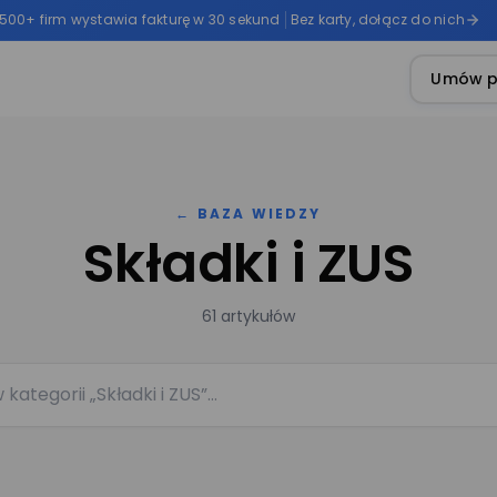
 500+ firm wystawia fakturę w 30 sekund
Bez karty, dołącz do nich
Umów p
← BAZA WIEDZY
Składki i ZUS
61 artykułów