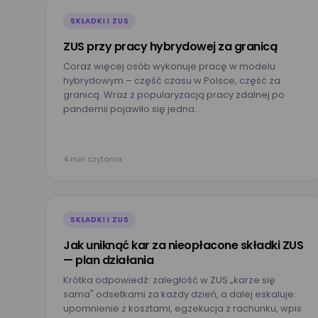
E-mail*
SKŁADKI I ZUS
ZUS przy pracy hybrydowej za granicą
Coraz więcej osób wykonuje pracę w modelu
Imię*
hybrydowym – część czasu w Polsce, część za
granicą. Wraz z popularyzacją pracy zdalnej po
pandemii pojawiło się jedna…
Nazwa firmy*
4 min czytania
Wyrażam zgo
przez Mizzox 
SKŁADKI I ZUS
projektu. Zgo
danych osob
Jak uniknąć kar za nieopłacone składki ZUS
— plan działania
Krótka odpowiedź: zaległość w ZUS „karze się
sama" odsetkami za każdy dzień, a dalej eskaluje:
upomnienie z kosztami, egzekucja z rachunku, wpis