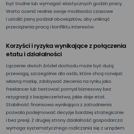
być trudne lub wymagać elastycznych godzin pracy.
Warto ocenić realnie swoje możliwości czasowe
Imię*
i ustalić jasny podział obowiązków, aby uniknąć
przeciążenia pracą i konfliktu interesów.
Nazwisko*
Korzyści i ryzyka wynikające z połączenia
etatu i działalności
Nazwa firmy*
Łączenie dwóch źródeł dochodu może być dużą
przewagą, szczególnie dla osób, które chcą rozwijać
własną markę, zdobywać zlecenia na rynku jako
Wielkość zespołu*
freelancer lub testować pomysł biznesowy bez
rezygnacji z bezpieczeństwa, jakie daje etat.
Stabilność finansowa wynikająca z zatrudnienia
pozwala podejmować decyzje bardziej strategicznie
Wyrażam zgodę na przetwarzanie moich danych osobowych
podanych w powyższym formularzu przez Mizzox S.A. w celu
i bez presji. Z drugiej strony działalność gospodarcza
kontaktu w sprawie umówienia spotkania lub
przeprowadzenia prezentacji projektu. Zgoda jest dobrowolna
wymaga systematycznego rozliczania się z urzędem
i może być w każdej chwili cofnięta poprzez kontakt z