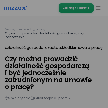
Zacznij za darmo
Mizzox
/
Baza wiedzy
/
Firma
/
Czy można prowadzić działalność gospodarczą i być
jednocześnie…
działalność gospodarcza
etat
składki
umowa o pracę
Czy można prowadzić
działalność gospodarczą
i być jednocześnie
zatrudnionym na umowie
o pracę?
5 min czytania
Aktualizacja: 13 lipca 2026