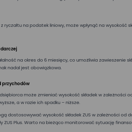
z ryczałtu na podatek liniowy, może wpłynąć na wysokość s
odarczej
łalność na okres do 6 miesięcy, co umożliwia zawieszenie s
nak nadal jest obowiązkowa.
od przychodów
siębiorca może zmieniać wysokość składek w zależności od
yższe, a w razie ich spadku – niższe.
ogą dostosowywać wysokość składek ZUS w zależności od 
Mały ZUS Plus. Warto na bieżąco monitorować sytuację finan