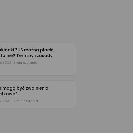
składki ZUS można płacić
talnie? Terminy i zasady
i i ZUS · 1 min czytania
e mogą być zwolnienia
atkowe?
i i VAT · 2 min czytania