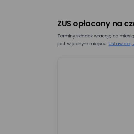
ZUS opłacony na cz
E-mail*
Terminy składek wracają co mies
jest w jednym miejscu.
Ustaw raz,
Imię*
Nazwa firmy*
Wyrażam zgo
przez Mizzox 
projektu. Zgo
danych osob