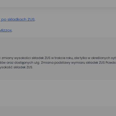
 po skladkach ZUS
.
 Mizzox
.
zmiany wysokości składek ZUS w trakcie roku, ale tylko w określonych sy
ów oraz dostępnych ulg. Zmiana podstawy wymiaru składek ZUS Przeds
ysokość składek ZUS.