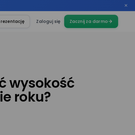
rezentację
Zaloguj się
Zacznij za darmo
ić wysokość
ie roku?