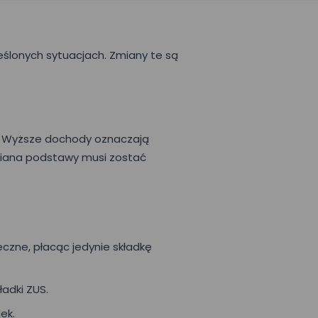
reślonych sytuacjach. Zmiany te są
S. Wyższe dochody oznaczają
zmiana podstawy musi zostać
czne, płacąc jedynie składkę
adki ZUS.
ek.