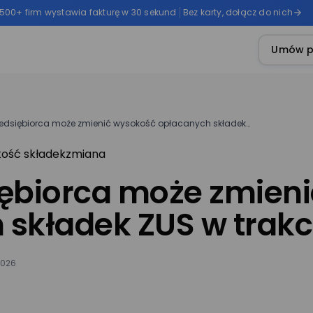
 500+ firm wystawia fakturę w 30 sekund
Bez karty, dołącz do nich
Umów p
zedsiębiorca może zmienić wysokość opłacanych składek…
ość składek
zmiana
iębiorca może zmien
składek ZUS w trakc
2026