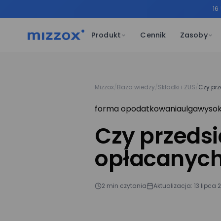
16
Produkt
Cennik
Zasoby
Mizzox
/
Baza wiedzy
/
Składki i ZUS
/
Czy pr
forma opodatkowania
ulga
wysok
Czy przeds
opłacanych 
2 min czytania
Aktualizacja: 13 lipca 