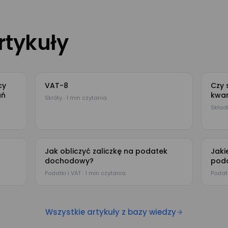
rtykuły
cy
VAT-8
Czy 
ań
kwar
Skróty · 1 min czytania
Składk
Jak obliczyć zaliczkę na podatek
Jaki
dochodowy?
pod
Podatki i VAT · 1 min czytania
Podatk
Wszystkie artykuły z bazy wiedzy