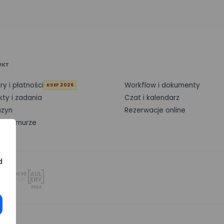
UKT
ry i płatności
Workflow i dokumenty
KSEF 2026
kty i zadania
Czat i kalendarz
zyn
Rezerwacje online
 w chmurze
d
ne.