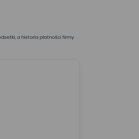
setki, a historia płatności firmy
 formularzu
prezentacji
 administratorem