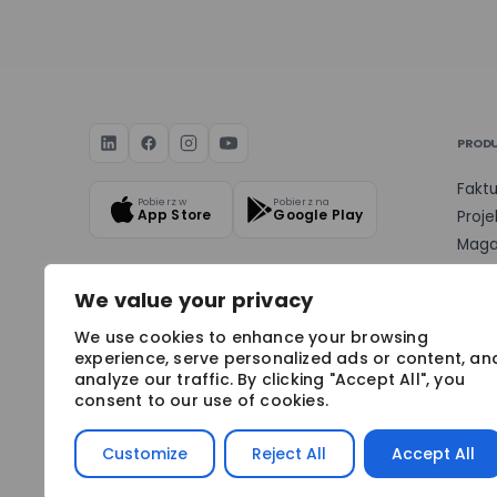
PROD
Faktu
Pobierz w
Pobierz na
App Store
Google Play
Proje
Maga
Dysk
We value your privacy
We use cookies to enhance your browsing
experience, serve personalized ads or content, an
analyze our traffic. By clicking "Accept All", you
BEZPIECZEŃSTWO & NAGRODY
consent to our use of cookies.
Customize
Reject All
Accept All
Copyright © 2026 Mizzox S.A. Wszelkie prawa zastrzeżo