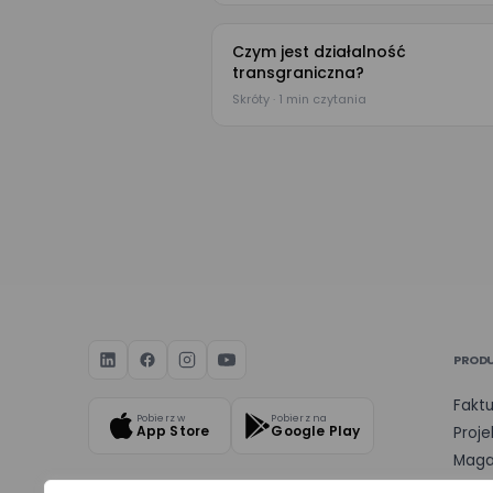
Czym jest działalność
transgraniczna?
Skróty · 1 min czytania
PROD
Faktu
Pobierz w
Pobierz na
App Store
Google Play
Proje
Maga
Dysk