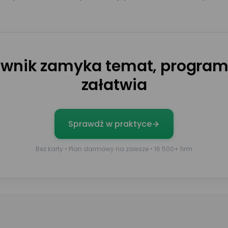
Umów prezentację
ownik zamyka temat, program
załatwia
Nr telefonu
Sprawdź w praktyce
Nazwisko*
Bez karty • Plan darmowy na zawsze • 16 500+ firm
Wielkość zespołu*