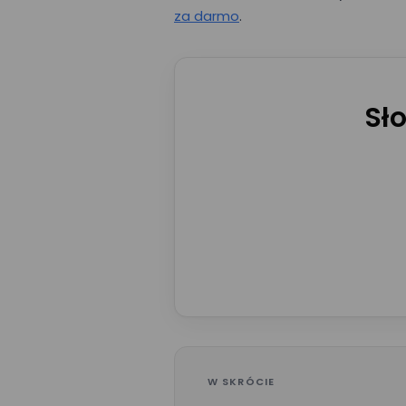
za darmo
.
Sł
E-mail*
Imię*
Nazwa firmy*
W SKRÓCIE