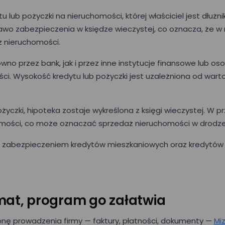
 lub pożyczki na nieruchomości, której właściciel jest dłużn
o zabezpieczenia w księdze wieczystej, co oznacza, że w ra
z nieruchomości.
no przez bank, jak i przez inne instytucje finansowe lub oso
. Wysokość kredytu lub pożyczki jest uzależniona od warto
czki, hipoteka zostaje wykreślona z księgi wieczystej. W pr
mości, co może oznaczać sprzedaż nieruchomości w drodze l
 zabezpieczeniem kredytów mieszkaniowych oraz kredytów 
mat, program go załatwia
onę prowadzenia firmy — faktury, płatności, dokumenty —
Mi