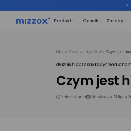
16
Produkt
Cennik
Zasoby
Mizzox
/
Baza wiedzy
/
Skróty
/
Czym jest hip
dłużnik
hipoteka
kredyt
nieruchom
Czym jest h
1 min czytania
Aktualizacja: 13 lipca 