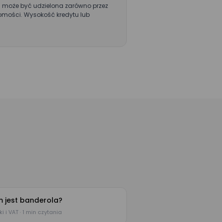
 formularzu
eka może być udzielona zarówno przez
prezentacji
chomości. Wysokość kredytu lub
 administratorem
 jest banderola?
i i VAT · 1 min czytania