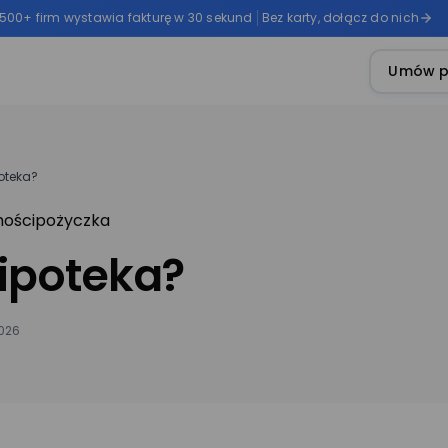
 500+ firm wystawia fakturę w 30 sekund
Bez karty, dołącz do nich
Umów p
oteka?
ości
pożyczka
ipoteka?
2026