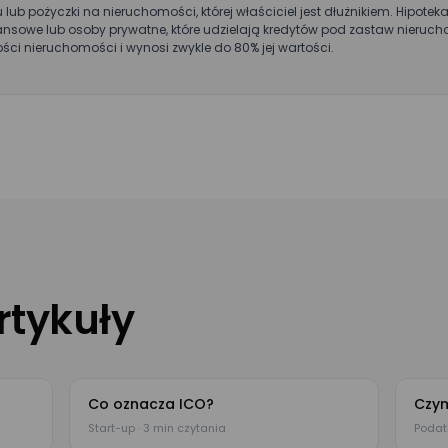
dę na przetwarzanie moich danych osobowych podanych w powyższym
u lub pożyczki na nieruchomości, której właściciel jest dłużnikiem. Hipot
S.A. w celu kontaktu w sprawie umówienia spotkania lub przeprowadzenia 
 finansowe lub osoby prywatne, które udzielają kredytów pod zastaw nieru
da jest dobrowolna i może być w każdej chwili cofnięta poprzez kontakt z
ości nieruchomości i wynosi zwykle do 80% jej wartości.
owych.
rtykuły
Co oznacza ICO?
Czym
Start-up · 3 min czytania
Podatk