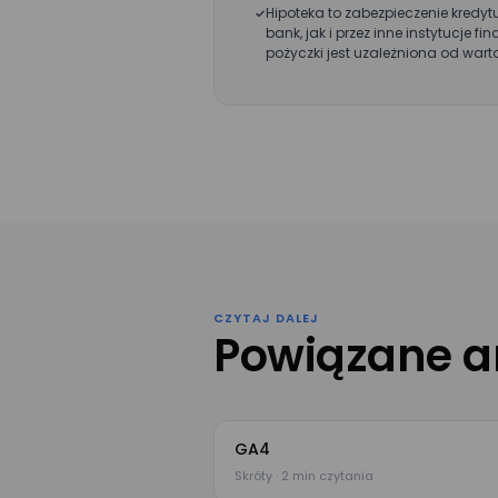
Wyrażam zgo
Hipoteka to zabezpieczenie kredyt
przez Mizzox 
bank, jak i przez inne instytucje
projektu. Zgo
pożyczki jest uzależniona od wart
danych osob
CZYTAJ DALEJ
Powiązane a
GA4
Skróty · 2 min czytania