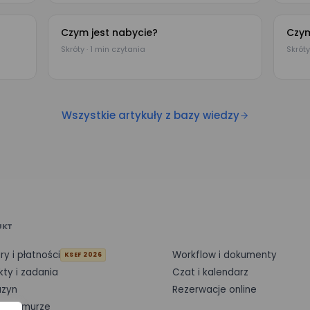
Czym jest nabycie?
Czym
Skróty · 1 min czytania
Skróty
Wszystkie artykuły z bazy wiedzy
UKT
ry i płatności
Workflow i dokumenty
KSEF 2026
kty i zadania
Czat i kalendarz
zyn
Rezerwacje online
 w chmurze