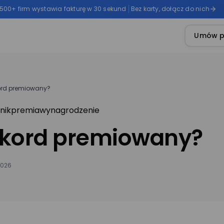
 500+ firm wystawia fakturę w 30 sekund
Bez karty, dołącz do nich
Umów p
ord premiowany?
nik
premia
wynagrodzenie
akord premiowany?
2026