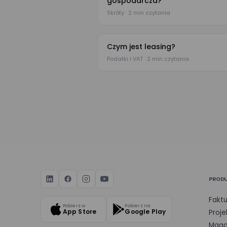
gospodarcza?
Skróty · 2 min czytania
Czym jest leasing?
Podatki i VAT · 2 min czytania
PROD
Faktu
Pobierz w
Pobierz na
App Store
Google Play
Proje
Maga