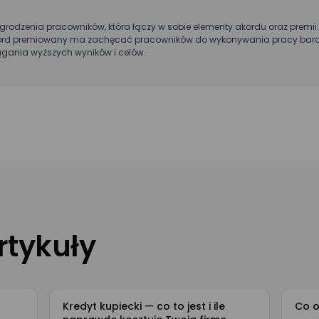
dę na przetwarzanie moich danych osobowych podanych w powyższym
S.A. w celu kontaktu w sprawie umówienia spotkania lub przeprowadzenia 
odzenia pracowników, która łączy w sobie elementy akordu oraz premii. 
da jest dobrowolna i może być w każdej chwili cofnięta poprzez kontakt z
rd premiowany ma zachęcać pracowników do wykonywania pracy bardziej
owych.
gania wyższych wyników i celów.
rtykuły
Kredyt kupiecki — co to jest i ile
Co o