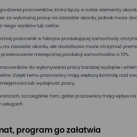
odzenia pracowników, która łączy w sobie elementy akordu 
ie za wykonaną pracę na zasadzie akordu, jednak może d
z niego wyników lub celów.
której pracownik w fabryce produkującej samochody otrzym
a zasadzie akordu, ale dodatkowo może otrzymać premię 
p. przekroczenie miesięcznej produkcji samochodów o 10%.
acowników do wykonywania pracy bardziej wydajnie i efek
celów. Dzięki temu pracownicy mają większą kontrolę nad 
miejętności lub wydajność pracy.
ranżach, szczególnie tam, gdzie pracownicy mają wpływ na 
y usługach.
mat, program go załatwia