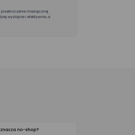
 formularzu
prezentacji
przekroczenie miesięcznej
 administratorem
 wydajnie i efektywnie, a
znacza no-shop?