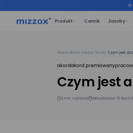
16
Produkt
Cennik
Zasoby
Mizzox
/
Baza wiedzy
/
Skróty
/
Czym jest ak
akord
akord premiowany
pracow
Czym jest 
2 min czytania
Aktualizacja: 13 lipca 