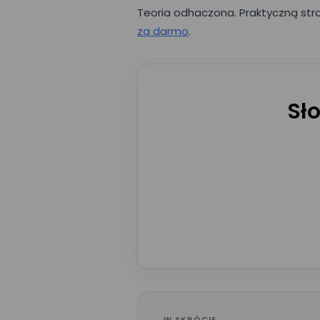
Teoria odhaczona. Praktyczną str
za darmo
.
Sł
E-mail*
Imię*
Nazwa firmy*
W SKRÓCIE