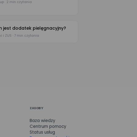
up · 2 min czytania
 jest dodatek pielęgnacyjny?
i i ZUS · 7 min czytania
ZASOBY
Baza wiedzy
Centrum pomocy
Status usług