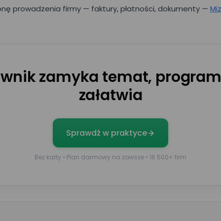
onę prowadzenia firmy — faktury, płatności, dokumenty —
Mi
Umów prezentację
ownik zamyka temat, program
załatwia
Nr telefonu
Sprawdź w praktyce
Nazwisko*
Bez karty • Plan darmowy na zawsze • 16 500+ firm
Wielkość zespołu*