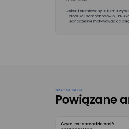
Wyrażam zgo
przez Mizzox 
Akord premiowany to forma wynagr
projektu. Zgo
produkcji samochodów o 10%. Ako
danych osob
jednocześnie motywować do osią
CZYTAJ DALEJ
Powiązane a
Czym jest samodzielność