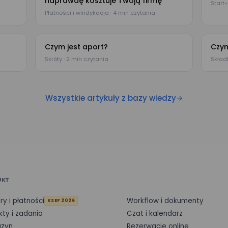
naprawdę kosztuje Twoją firmę
Start-
Płatności i windykacja · 4 min czytania
Czym jest aport?
Czym
Skróty · 2 min czytania
Składk
Wszystkie artykuły z bazy wiedzy
UKT
ry i płatności
Workflow i dokumenty
KSEF 2026
kty i zadania
Czat i kalendarz
zyn
Rezerwacje online