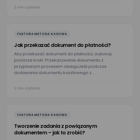
E-mail*
2 min czytania
Nr telefonu
FAKTURA METODA KASOWA
Jak przekazać dokument do płatności?
Imię*
Aby przekazać dokument do płatności, wykonaj
poniższe kroki: Przekazywanie dokumentu z
przypisanym procesem obieguJeśli podczas
dodawania dokumentu kosztowego z…
Nazwisko*
2 min czytania
Nazwa firmy*
FAKTURA METODA KASOWA
Tworzenie zadania z powiązanym
Wielkość zespołu*
dokumentem – jak to zrobić?