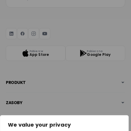
Pobierz w
Pobierz na
App Store
Google Play
PRODUKT
ZASOBY
BEZPIECZEŃSTWO & NAGRODY
We value your privacy