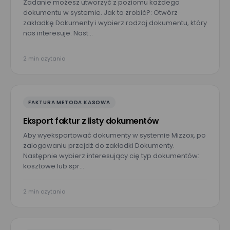
Zadanie możesz utworzyć z poziomu każdego
dokumentu w systemie. Jak to zrobić?: Otwórz
zakładkę Dokumenty i wybierz rodzaj dokumentu, który
Wyrażam zgodę na przetwarzanie moich danych osobowych
nas interesuje. Nast…
podanych w powyższym formularzu przez Mizzox S.A. w celu
kontaktu w sprawie umówienia spotkania lub
przeprowadzenia prezentacji projektu. Zgoda jest dobrowolna
i może być w każdej chwili cofnięta poprzez kontakt z
2 min czytania
administratorem danych osobowych.
FAKTURA METODA KASOWA
Eksport faktur z listy dokumentów
Aby wyeksportować dokumenty w systemie Mizzox, po
zalogowaniu przejdź do zakładki Dokumenty.
Następnie wybierz interesujący cię typ dokumentów:
kosztowe lub spr…
2 min czytania