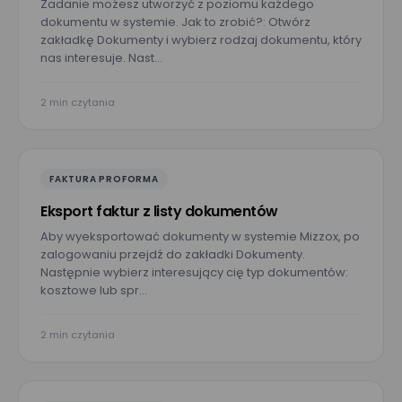
Zadanie możesz utworzyć z poziomu każdego
dokumentu w systemie. Jak to zrobić?: Otwórz
zakładkę Dokumenty i wybierz rodzaj dokumentu, który
Wyrażam zgodę na przetwarzanie moich danych osobowych
nas interesuje. Nast…
podanych w powyższym formularzu przez Mizzox S.A. w celu
kontaktu w sprawie umówienia spotkania lub
przeprowadzenia prezentacji projektu. Zgoda jest dobrowolna
i może być w każdej chwili cofnięta poprzez kontakt z
2 min czytania
administratorem danych osobowych.
FAKTURA PROFORMA
Eksport faktur z listy dokumentów
Aby wyeksportować dokumenty w systemie Mizzox, po
zalogowaniu przejdź do zakładki Dokumenty.
Następnie wybierz interesujący cię typ dokumentów:
kosztowe lub spr…
2 min czytania