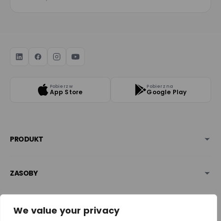
Pobierz w
Pobierz na
App Store
Google Play
PRODUKT
ZASOBY
BEZPIECZEŃSTWO & NAGRODY
We value your privacy