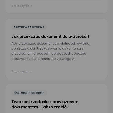
E-mail*
2 min czytania
Nr telefonu
FAKTURA PROFORMA
Jak przekazać dokument do płatności?
Imię*
Aby przekazać dokument do płatności, wykonaj
poniższe kroki: Przekazywanie dokumentu z
przypisanym procesem obieguJeśli podczas
dodawania dokumentu kosztowego z…
Nazwisko*
2 min czytania
Nazwa firmy*
FAKTURA PROFORMA
Tworzenie zadania z powiązanym
Wielkość zespołu*
dokumentem – jak to zrobić?