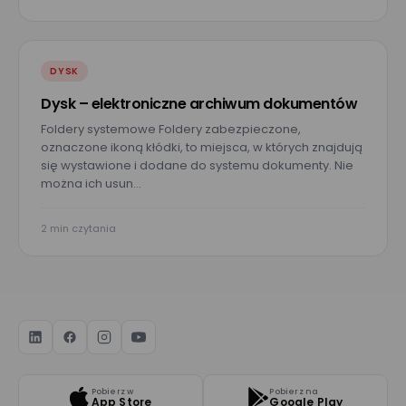
Nazwa firmy*
DYSK
Wielkość zespołu*
Dysk – elektroniczne archiwum dokumentów
Foldery systemowe Foldery zabezpieczone,
oznaczone ikoną kłódki, to miejsca, w których znajdują
się wystawione i dodane do systemu dokumenty. Nie
Wyrażam zgodę na przetwarzanie moich danych osobowych
podanych w powyższym formularzu przez Mizzox S.A. w celu
można ich usun…
kontaktu w sprawie umówienia spotkania lub
przeprowadzenia prezentacji projektu. Zgoda jest dobrowolna
i może być w każdej chwili cofnięta poprzez kontakt z
2 min czytania
administratorem danych osobowych.
Pobierz w
Pobierz na
App Store
Google Play