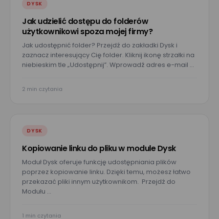
DYSK
Jak udzielić dostępu do folderów
użytkownikowi spoza mojej firmy?
Umów prezentację
Jak udostępnić folder? Przejdź do zakładki Dysk i
zaznacz interesujący Cię folder. Kliknij ikonę strzałki na
niebieskim tle „Udostępnij”. Wprowadź adres e-mail …
E-mail*
2 min czytania
Nr telefonu
DYSK
Imię*
Kopiowanie linku do pliku w module Dysk
Moduł Dysk oferuje funkcję udostępniania plików
poprzez kopiowanie linku. Dzięki temu, możesz łatwo
przekazać pliki innym użytkownikom. Przejdź do
Nazwisko*
Modułu …
1 min czytania