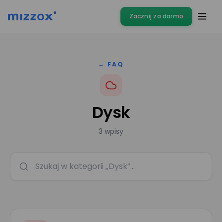
Zacznij za darmo
← FAQ
Dysk
3 wpisy