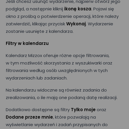
Jeśli chcesz usunąć wydarzenie, najpierw otwórz jego
Imię*
podgląd, a następnie kliknij
ikonę
kosza
. Pojawi się
okno z prośbą o potwierdzenie operacji, które należy
zatwierdzić, klikając przycisk
Wykonaj
. Wydarzenie
zostanie usunięte z kalendarza.
Nazwisko*
Filtry w kalendarzu
Kalendarz Mizzox oferuje różne opcje filtrowania,
Nazwa firmy*
w tym możliwość skorzystania z wyszukiwarki oraz
filtrowania według osób uwzględnionych w tych
wydarzeniach lub zadaniach.
Wielkość zespołu*
Na kalendarzu widoczne są również zadania do
zrealizowania, o ile mają one podaną datę realizacji.
Wyrażam zgodę na przetwarzanie moich danych osobowych
podanych w powyższym formularzu przez Mizzox S.A. w celu
Dodatkowo dostępne są filtry
Tylko moje
oraz
kontaktu w sprawie umówienia spotkania lub
Dodane przeze mnie
, które pozwalają na
przeprowadzenia prezentacji projektu. Zgoda jest dobrowolna
i może być w każdej chwili cofnięta poprzez kontakt z
wyświetlanie wydarzeń i zadań przypisanych do
administratorem danych osobowych.