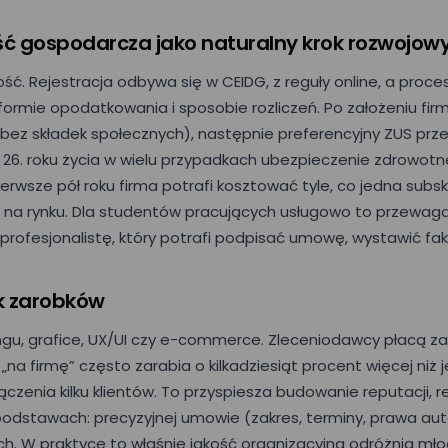
ć gospodarcza jako naturalny krok rozwojow
ść. Rejestracja odbywa się w CEIDG, z reguły online, a proces
formie opodatkowania i sposobie rozliczeń. Po założeniu firm
 bez składek społecznych), następnie preferencyjny ZUS przez 
Do 26. roku życia w wielu przypadkach ubezpieczenie zdrowo
ierwsze pół roku firma potrafi kosztować tyle, co jedna sub
 na rynku. Dla studentów pracujących usługowo to przewaga
Umów prezentację
profesjonalistę, który potrafi podpisać umowę, wystawić fak
ik zarobków
Nr telefonu
ingu, grafice, UX/UI czy e-commerce. Zleceniodawcy płacą za
„na firmę” często zarabia o kilkadziesiąt procent więcej niż 
Nazwisko*
czenia kilku klientów. To przyspiesza budowanie reputacji, re
podstawach: precyzyjnej umowie (zakres, terminy, prawa aut
h. W praktyce to właśnie jakość organizacyjna odróżnia mł