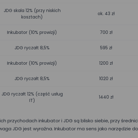
JDG skala 12% (przy niskich
ok. 43 zł
kosztach)
Inkubator (10% prowizji)
700 zł
JDG ryczałt 8,5%
595 zł
Inkubator (10% prowizji)
1200 zł
JDG ryczałt 8,5%
1020 zł
JDG ryczałt 12% (część usług
1440 zł
IT)
ich przychodach inkubator i JDG są blisko siebie, przy średn
waga JDG jest wyraźna. Inkubator ma sens jako narzędzie do
.