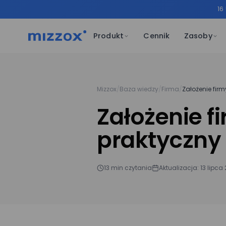
16
Produkt
Cennik
Zasoby
Mizzox
/
Baza wiedzy
/
Firma
/
Założenie firm
Założenie f
praktyczny
13 min czytania
Aktualizacja: 13 lipca