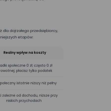
 formularzu
ż dla dojrzałego przedsiębiorcy,
prezentacji
 administratorem
żniejszych etapów:
Realny wpływ na koszty
ładki społeczne 0 zł; często 0 zł
rowotnej; płacisz tylko podatek
połeczny istotnie niższy niż pełny
ki zależne od dochodu, niższe przy
niskich przychodach