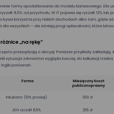
branie formy opodatkowania do modelu biznesowego. Dla u
czałt 8,5% od przychodu. W IT pojawia się ryczałt 12% lub po
 bywa korzystna przy niskich dochodach albo tam, gdzie istni
 dla wszystkich – ale istnieją progi opłacalności, które łatwo
różnice „na rękę”
zęsto przesądzają o decyzji. Poniższe przykłady zakładają, że
śli sytuacja zdrowotna wygląda inaczej, do kalkulacji trzeb
 logiki porównań.
Forma
Miesięczny koszt
publicznoprawny
Inkubator (10% prowizji)
300 zł
JDG ryczałt 8,5%
255 zł