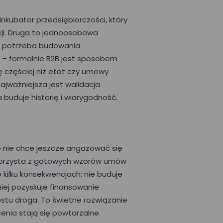
inkubator przedsiębiorczości, który
cji. Druga to jednoosobowa
i i potrzeba budowania
a – formalnie B2B jest sposobem
ię częściej niż etat czy umowy
jważniejsza jest walidacja
 buduje historię i wiarygodność.
e nie chce jeszcze angażować się
 i korzysta z gotowych wzorów umów
 kilku konsekwencjach: nie buduje
udniej pozyskuje finansowanie
ostu droga. To świetne rozwiązanie
enia stają się powtarzalne.