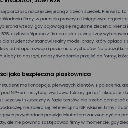
s: inkubator, JDG i B2B
ębiorczość najczęściej jedną z trzech ścieżek. Pierwsza to 
zakładania firmy, w parasolu prawnym i księgowym organiza
bierana wtedy, gdy pojawiają się regularne zlecenia, klienc
o B2B, czyli współpraca z firmami jako zewnętrzny wykonawc
le dla studentów stanowi realny model pracy, który opłaca s
leży od etapu rozwoju i poziomu przychodów. Na początku na
. Kiedy to nastąpi, należy świadomie przejść do formy, która
ści jako bezpieczna piaskownica
 student ma koncepcję, pierwszych klientów z polecenia, al
ła pod NIP-em instytucji, wystawia faktury „przez” inkubator
t uczciwy i skuteczny w fazie testów, ale trzeba pamiętać o
spodarczej, nie zbiera się referencji na NIP własnej firmy i tr
snących przychodach prowizja inkubatora zaczyna być po pr
kty, ale nie powinno zastępować firmy w momencie, gdy zlec