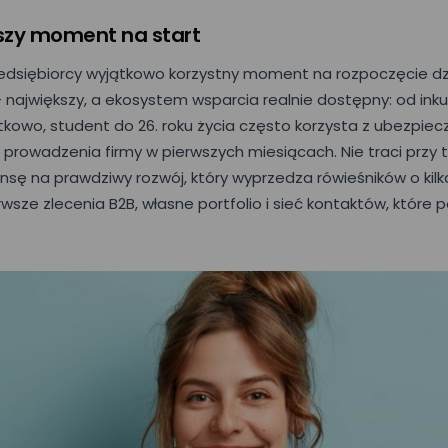
pszy moment na start
edsiębiorcy wyjątkowo korzystny moment na rozpoczęcie dzi
 największy, a ekosystem wsparcia realnie dostępny: od ink
atkowo, student do 26. roku życia często korzysta z ubezpiec
y prowadzenia firmy w pierwszych miesiącach. Nie traci przy
nsę na prawdziwy rozwój, który wyprzedza rówieśników o kilk
sze zlecenia B2B, własne portfolio i sieć kontaktów, które p