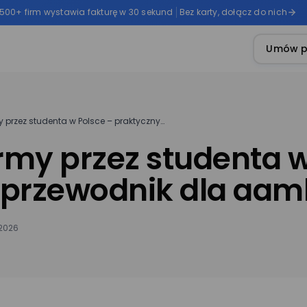
 500+ firm wystawia fakturę w 30 sekund
Bez karty, dołącz do nich
Umów p
y przez studenta w Polsce – praktyczny…
irmy przez studenta w
 przewodnik dla aam
 2026