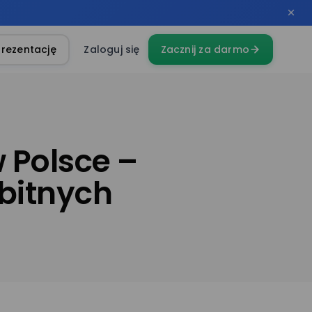
rezentację
Zaloguj się
Zacznij za darmo
 Polsce –
bitnych