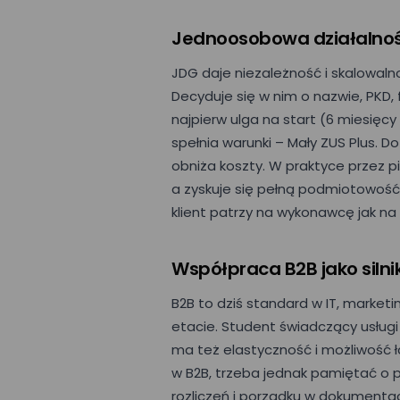
Jednoosobowa działalnoś
JDG daje niezależność i skalowalno
Decyduje się w nim o nazwie, PKD, 
najpierw ulga na start (6 miesięcy
spełnia warunki – Mały ZUS Plus. 
obniża koszty. W praktyce przez p
a zyskuje się pełną podmiotowość
klient patrzy na wykonawcę jak na 
Współpraca B2B jako siln
E-mail*
B2B to dziś standard w IT, market
etacie. Student świadczący usługi 
Imię*
ma też elastyczność i możliwość łą
w B2B, trzeba jednak pamiętać o 
rozliczeń i porządku w dokumentac