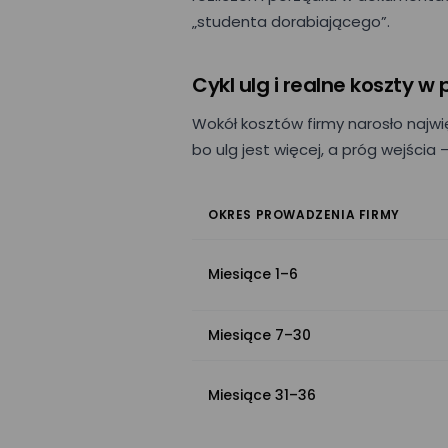
Nazwa firmy*
„studenta dorabiającego”.
Cykl ulg i realne koszty 
Wyrażam zgo
Wokół kosztów firmy narosło najwię
przez Mizzox 
projektu. Zgo
bo ulg jest więcej, a próg wejścia
danych osob
OKRES PROWADZENIA FIRMY
Miesiące 1–6
Miesiące 7–30
Miesiące 31–36