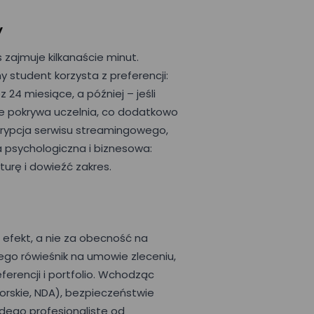
y
 zajmuje kilkanaście minut.
y student korzysta z preferencji:
24 miesiące, a później – jeśli
tne pokrywa uczelnia, co dodatkowo
skrypcja serwisu streamingowego,
 psychologiczna i biznesowa:
turę i dowieźć zakres.
 efekt, a nie za obecność na
jego rówieśnik na umowie zleceniu,
ferencji i portfolio. Wchodząc
orskie, NDA), bezpieczeństwie
odego profesjonalistę od