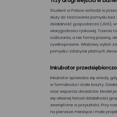
Trzy drogi wejścia w bizne
Student w Polsce wchodzi w przedsi
służy do testowania pomysłu bez 
działalność gospodarcza (JDG), wy
wiarygodności rynkowej. Trzecia t
rozliczania, a nie formą prawną, a
cywilnoprawne. Właściwy wybór za
pomysłu i zdobycie płatnych zleceń
Inkubator przedsiębiorczo
Inkubator sprawdza się wtedy, gdy
w formalności i stałe koszty. Dzia
oraz wsparcia doradców. Model jes
się własnej historii działalności go
zewnętrzne w przyszłości. Przy ro
na pierwsze miesiące i małe proje