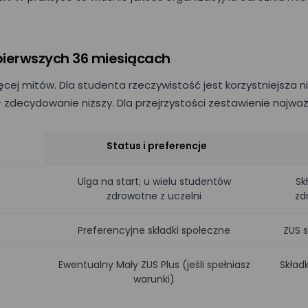
Wielkość zespołu*
w pierwszych 36 miesiącach
dę na przetwarzanie moich danych osobowych podanych w powyższym
cej mitów. Dla studenta rzeczywistość jest korzystniejsza ni
S.A. w celu kontaktu w sprawie umówienia spotkania lub przeprowadzenia 
da jest dobrowolna i może być w każdej chwili cofnięta poprzez kontakt z
 – zdecydowanie niższy. Dla przejrzystości zestawienie najwa
owych.
Status i preferencje
Ulga na start; u wielu studentów
Sk
zdrowotne z uczelni
zd
Preferencyjne składki społeczne
ZUS s
Ewentualny Mały ZUS Plus (jeśli spełniasz
Skład
warunki)