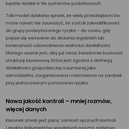
będzie działał w tle systemów podatkowych.
Taki model działania sprawi, że wielu przedsiębiorców
może nawet nie zauważyć, że zostali zakwalifikowani
do grupy podwyższonego ryzyka – do czasu, gdy
pojawi się wezwanie do złożenia wyjaśnień lub
konieczność udowodnienia realności działalności.
Umów prezentację
Dlatego ważne jest, aby już teraz świadomie budować
strukturę biznesową, która jest zgodna z definicją
E-mail*
działalności gospodarczej rozumianej jako
samodzielna, zorganizowana i nastawiona na zarobek
przy jednoczesnym ponoszeniu ryzyka.
Nr telefonu
Nowa jakość kontroli – mniej rozmów,
więcej danych
Imię*
Kierunek zmian jest jasny: zamiast ręcznych kontroli
i analizy dokumentów wysyłanych pocztą, państwo