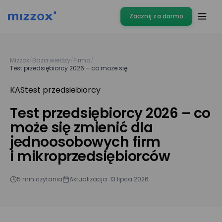
Zacznij za darmo
Mizzox
/
Baza wiedzy
/
Firma
/
Test przedsiębiorcy 2026 – co może się…
KAS
test przedsiebiorcy
Test przedsiębiorcy 2026 – co
może się zmienić dla
jednoosobowych firm
i mikroprzedsiębiorców
5 min czytania
Aktualizacja: 13 lipca 2026