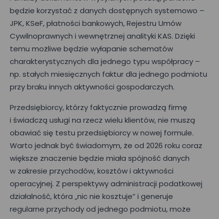
będzie korzystać z danych dostępnych systemowo –
Nazwisko*
JPK, KSeF, płatności bankowych, Rejestru Umów
Cywilnoprawnych i wewnętrznej analityki KAS. Dzięki
temu możliwe będzie wyłapanie schematów
Nazwa firmy*
charakterystycznych dla jednego typu współpracy –
np. stałych miesięcznych faktur dla jednego podmiotu
przy braku innych aktywności gospodarczych.
Wielkość zespołu*
Przedsiębiorcy, którzy faktycznie prowadzą firmę
i świadczą usługi na rzecz wielu klientów, nie muszą
obawiać się testu przedsiębiorcy w nowej formule.
Wyrażam zgodę na przetwarzanie moich danych osobowych
podanych w powyższym formularzu przez Mizzox S.A. w celu
Warto jednak być świadomym, że od 2026 roku coraz
kontaktu w sprawie umówienia spotkania lub
większe znaczenie będzie miała spójność danych
przeprowadzenia prezentacji projektu. Zgoda jest dobrowolna
i może być w każdej chwili cofnięta poprzez kontakt z
w zakresie przychodów, kosztów i aktywności
administratorem danych osobowych.
operacyjnej. Z perspektywy administracji podatkowej
działalność, która „nic nie kosztuje” i generuje
regularne przychody od jednego podmiotu, może