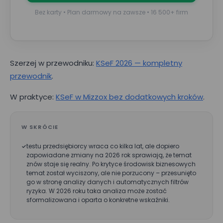
Bez karty • Plan darmowy na zawsze • 16 500+ firm
Szerzej w przewodniku:
KSeF 2026 — kompletny
przewodnik
.
W praktyce:
KSeF w Mizzox bez dodatkowych kroków
.
W SKRÓCIE
testu przedsiębiorcy wraca co kilka lat, ale dopiero
zapowiadane zmiany na 2026 rok sprawiają, że temat
znów staje się realny. Po krytyce środowisk biznesowych
temat został wyciszony, ale nie porzucony – przesunięto
go w stronę analizy danych i automatycznych filtrów
ryzyka. W 2026 roku taka analiza może zostać
sformalizowana i oparta o konkretne wskaźniki.