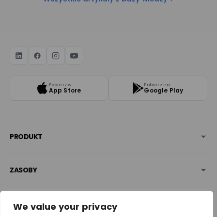
Pobierz w
Pobierz na
App Store
Google Play
PRODUKT
ZASOBY
BEZPIECZEŃSTWO & NAGRODY
We value your privacy