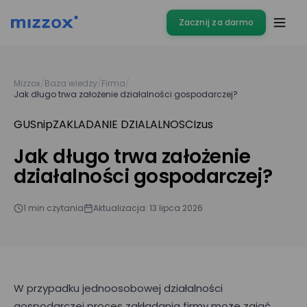
Zacznij za darmo
Mizzox
/
Baza wiedzy
/
Firma
/
Jak długo trwa założenie działalności gospodarczej?
GUS
nip
ZAKLADANIE DZIALALNOSCI
zus
Jak długo trwa założenie
działalności gospodarczej?
1 min czytania
Aktualizacja: 13 lipca 2026
W przypadku jednoosobowej działalności
gospodarczej proces zakładania firmy może zająć