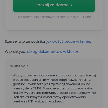
Zacznij za darmo
Bez karty • Plan darmowy na zawsze • 16 500+ firm
Nr telefonu
Imię*
Szerzej w przewodniku:
jak ułożyć pracę w firmie
.
W praktyce:
obieg dokumentów w Mizzox
.
Nazwisko*
W SKRÓCIE
W przypadku jednoosobowej działalności gospodarczej
Nazwa firmy*
proces zakładania firmy może zająć nawet mniej niż
godzinę – zwłaszcza jeśli rejestracji dokonasz online
przez system CEIDG. Sama rejestracja to zaledwie kilka
kroków: wypełnienie formularza, podpis elektroniczny (np.
Profilem Zaufanym), wybór formy opodatkowania,
Wielkość zespołu*
określenie PKD i wskazanie adresu.