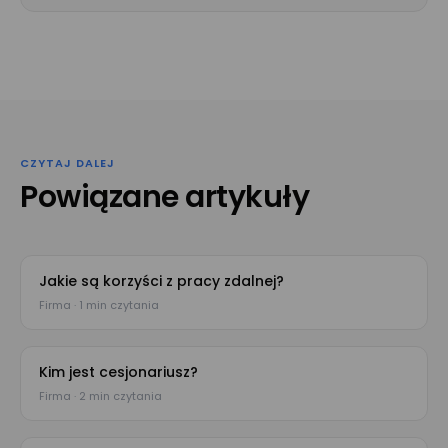
Wyrażam zgodę na przetwarzanie moich danych osobowych
podanych w powyższym formularzu przez Mizzox S.A. w celu
kontaktu w sprawie umówienia spotkania lub
przeprowadzenia prezentacji projektu. Zgoda jest dobrowolna
i może być w każdej chwili cofnięta poprzez kontakt z
administratorem danych osobowych.
CZYTAJ DALEJ
Powiązane artykuły
Jakie są korzyści z pracy zdalnej?
Firma · 1 min czytania
Kim jest cesjonariusz?
Firma · 2 min czytania