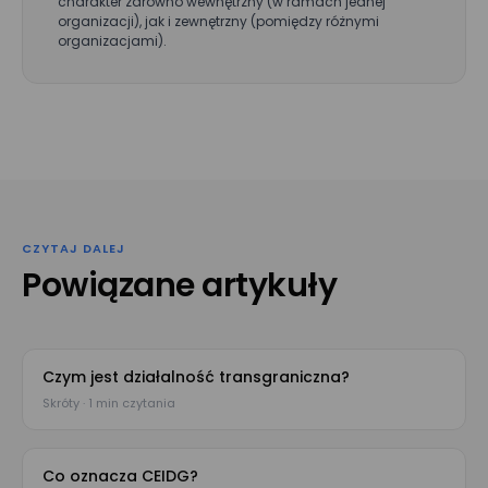
charakter zarówno wewnętrzny (w ramach jednej
organizacji), jak i zewnętrzny (pomiędzy różnymi
organizacjami).
Wyrażam zgodę na przetwarzanie moich danych osobowych
podanych w powyższym formularzu przez Mizzox S.A. w celu
kontaktu w sprawie umówienia spotkania lub
przeprowadzenia prezentacji projektu. Zgoda jest dobrowolna
i może być w każdej chwili cofnięta poprzez kontakt z
administratorem danych osobowych.
CZYTAJ DALEJ
Powiązane artykuły
Czym jest działalność transgraniczna?
Skróty · 1 min czytania
Co oznacza CEIDG?