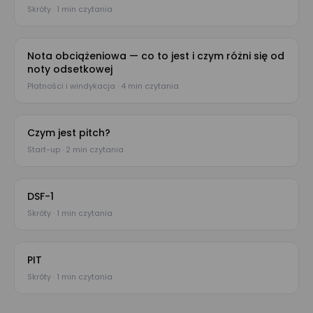
Skróty · 1 min czytania
Nota obciążeniowa — co to jest i czym różni się od
noty odsetkowej
Płatności i windykacja · 4 min czytania
Czym jest pitch?
Start-up · 2 min czytania
DSF-1
Skróty · 1 min czytania
PIT
Skróty · 1 min czytania