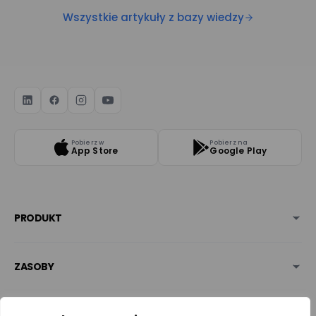
Wszystkie artykuły z bazy wiedzy
Pobierz w
Pobierz na
App Store
Google Play
PRODUKT
ZASOBY
BEZPIECZEŃSTWO & NAGRODY