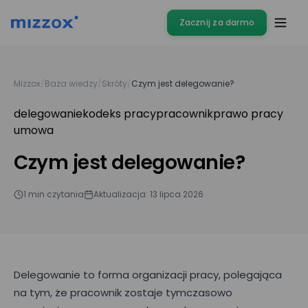
Zacznij za darmo
Mizzox
/
Baza wiedzy
/
Skróty
/
Czym jest delegowanie?
delegowanie
kodeks pracy
pracownik
prawo pracy
umowa
Czym jest delegowanie?
1 min czytania
Aktualizacja: 13 lipca 2026
Delegowanie to forma organizacji pracy, polegająca
na tym, że pracownik zostaje tymczasowo