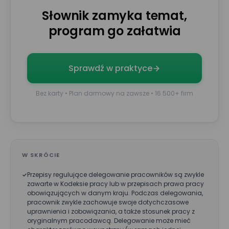
E-mail*
Słownik zamyka temat,
program go załatwia
Nr telefonu
Sprawdź w praktyce
Imię*
Bez karty • Plan darmowy na zawsze • 16 500+ firm
Nazwisko*
W SKRÓCIE
Przepisy regulujące delegowanie pracowników są zwykle
Nazwa firmy*
zawarte w Kodeksie pracy lub w przepisach prawa pracy
obowiązujących w danym kraju. Podczas delegowania,
pracownik zwykle zachowuje swoje dotychczasowe
uprawnienia i zobowiązania, a także stosunek pracy z
Wielkość zespołu*
oryginalnym pracodawcą. Delegowanie może mieć