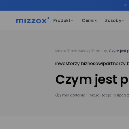
16
Produkt
Cennik
Zasoby
Mizzox
/
Baza wiedzy
/
Start-up
/
Czym jest p
inwestorzy biznesowi
partnerzy 
Czym jest p
2 min czytania
Aktualizacja: 13 lipca 