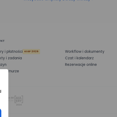
UKT
ry i płatności
Workflow i dokumenty
KSEF 2026
kty i zadania
Czat i kalendarz
zyn
Rezerwacje online
 w chmurze
d