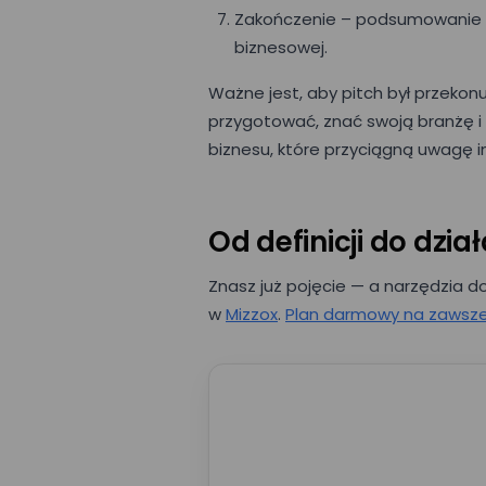
Zakończenie – podsumowanie i 
biznesowej.
Ważne jest, aby pitch był przekonu
przygotować, znać swoją branżę i
biznesu, które przyciągną uwagę 
Od definicji do dzia
Znasz już pojęcie — a narzędzia d
w
Mizzox
.
Plan darmowy na zawsz
E-mail*
Imię*