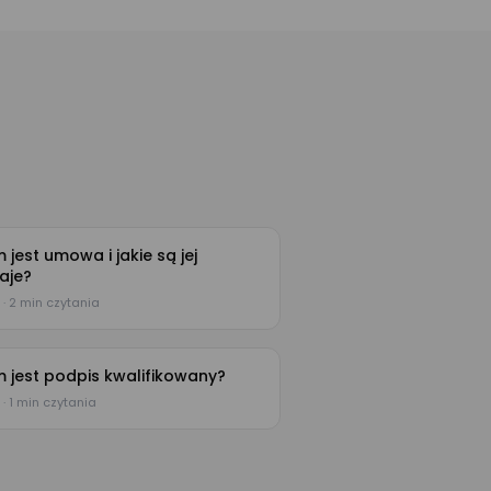
 jest umowa i jakie są jej
aje?
 · 2 min czytania
 jest podpis kwalifikowany?
 · 1 min czytania