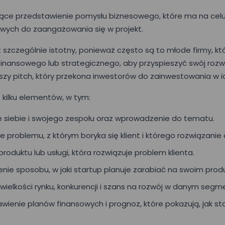
onujące przedstawienie pomysłu biznesowego, które ma na ce
wych do zaangażowania się w projekt.
t szczególnie istotny, ponieważ często są to młode firmy, k
 finansowego lub strategicznego, aby przyspieszyć swój rozwó
pszy pitch, który przekona inwestorów do zainwestowania w ic
 kilku elementów, w tym:
e siebie i swojego zespołu oraz wprowadzenie do tematu.
problemu, z którym boryka się klient i którego rozwiązanie 
oduktu lub usługi, która rozwiązuje problem klienta.
ie sposobu, w jaki startup planuje zarabiać na swoim produ
 wielkości rynku, konkurencji i szans na rozwój w danym segm
ienie planów finansowych i prognoz, które pokazują, jak st