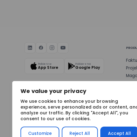
PROD
Faktu
Pobierz w
Pobierz na
App Store
Google Play
Proje
Maga
Dysk
We value your privacy
We use cookies to enhance your browsing
experience, serve personalized ads or content, an
analyze our traffic. By clicking "Accept All", you
BEZPIECZEŃSTWO & NAGRODY
consent to our use of cookies.
Customize
Reject All
Accept All