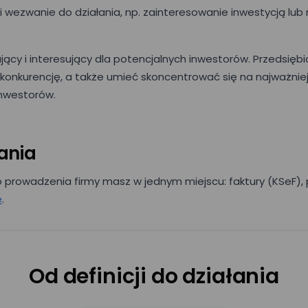
wezwanie do działania, np. zainteresowanie inwestycją lub
jący i interesujący dla potencjalnych inwestorów. Przedsiębi
 konkurencję, a także umieć skoncentrować się na najważn
inwestorów.
łania
Umów prezentację
o prowadzenia firmy masz w jednym miejscu: faktury (KSeF), 
e
.
Nr telefonu
Od definicji do działania
Nazwisko*