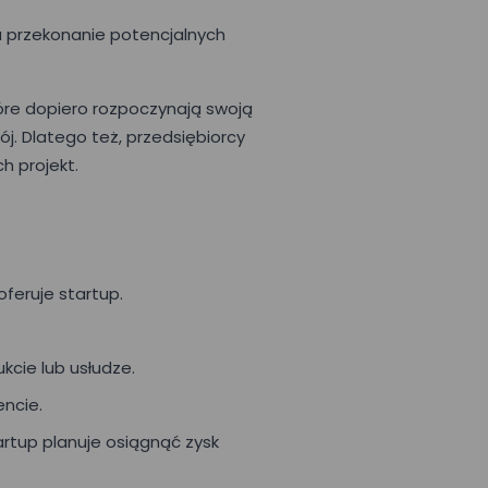
lu przekonanie potencjalnych
tóre dopiero rozpoczynają swoją
j. Dlatego też, przedsiębiorcy
h projekt.
oferuje startup.
kcie lub usłudze.
encie.
artup planuje osiągnąć zysk