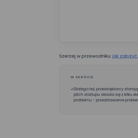
Nazwa firmy*
Wyrażam zgo
przez Mizzox 
projektu. Zgo
Szerzej w przewodniku:
jak założyć
danych osob
W SKRÓCIE
Dlatego też, przedsiębiorcy stara
pitch startupu składa się z kilku 
problemu - przedstawienie problemu