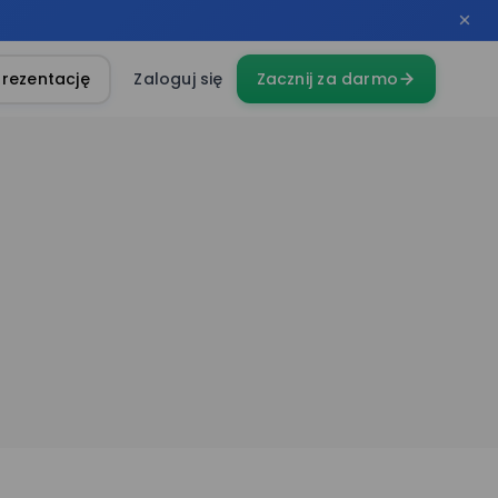
rezentację
Zaloguj się
Zacznij za darmo