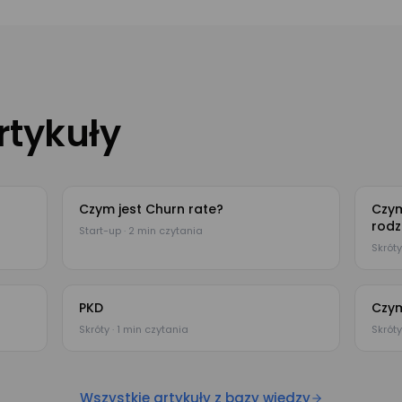
rtykuły
Czym jest Churn rate?
Czym
rodz
Start-up · 2 min czytania
Skróty
PKD
Czym
Skróty · 1 min czytania
Skróty
Wszystkie artykuły z bazy wiedzy