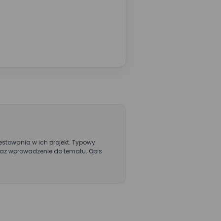
 formularzu
prezentacji
 administratorem
westowania w ich projekt. Typowy
 oraz wprowadzenie do tematu. Opis