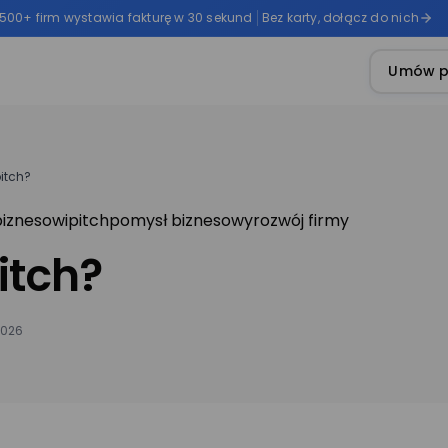
 500+ firm wystawia fakturę w 30 sekund
Bez karty, dołącz do nich
Umów p
itch?
biznesowi
pitch
pomysł biznesowy
rozwój firmy
itch?
2026