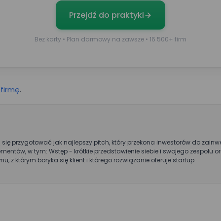
Przejdź do praktyki
Wielkość zespołu*
Bez karty • Plan darmowy na zawsze • 16 500+ firm
dę na przetwarzanie moich danych osobowych podanych w powyższym
S.A. w celu kontaktu w sprawie umówienia spotkania lub przeprowadzenia 
da jest dobrowolna i może być w każdej chwili cofnięta poprzez kontakt z
 firmę
.
owych.
ją się przygotować jak najlepszy pitch, który przekona inwestorów do zain
elementów, w tym: Wstęp - krótkie przedstawienie siebie i swojego zespołu
, z którym boryka się klient i którego rozwiązanie oferuje startup.