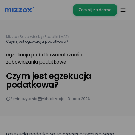
Zacznij za darmo
Mizzox
/
Baza wiedzy
/
Podatki i VAT
/
Czym jest egzekucja podatkowa?
egzekucja podatkowa
należność
zobowiązania podatkowe
Czym jest egzekucja
podatkowa?
2 min czytania
Aktualizacja: 13 lipca 2026
Egzekucja podatkowa to proces przymusowego