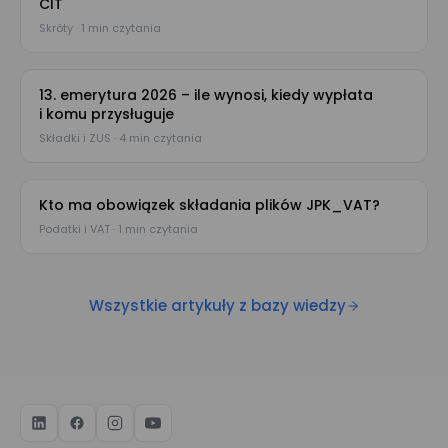
CIT
Skróty · 1 min czytania
13. emerytura 2026 – ile wynosi, kiedy wypłata
i komu przysługuje
Składki i ZUS · 4 min czytania
Kto ma obowiązek składania plików JPK_VAT?
Podatki i VAT · 1 min czytania
Wszystkie artykuły z bazy wiedzy