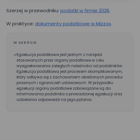
Szerzej w przewodniku:
podatki w firmie 2026
.
Nazwa firmy*
W praktyce:
dokumenty podatkowe w Mizzox
.
Wielkość zespołu*
W SKRÓCIE
Egzekucja podatkowa jest jednym z narzędzi
stosowanych przez organy podatkowe w celu
wyegzekwowania zaległych należności od podatników.
Wyrażam zgodę na przetwarzanie moich danych osobowych
podanych w powyższym formularzu przez Mizzox S.A. w celu
Egzekucja podatkowa jest procesem skomplikowanym,
kontaktu w sprawie umówienia spotkania lub
który odbywa się z zachowaniem określonych procedur
przeprowadzenia prezentacji projektu. Zgoda jest dobrowolna
prawnych i ograniczeń ustawowych. W przypadku
i może być w każdej chwili cofnięta poprzez kontakt z
administratorem danych osobowych.
egzekucji organy podatkowe zobowiązane są do
informowania podatnika o prowadzonej egzekucji oraz
udzielania odpowiedzi na jego pytania.