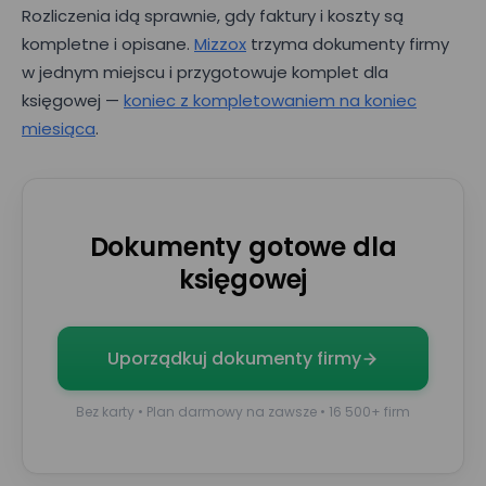
Rozliczenia idą sprawnie, gdy faktury i koszty są
kompletne i opisane.
Mizzox
trzyma dokumenty firmy
w jednym miejscu i przygotowuje komplet dla
księgowej —
koniec z kompletowaniem na koniec
Umów prezentację
miesiąca
.
E-mail*
Dokumenty gotowe dla
Nr telefonu
księgowej
Imię*
Uporządkuj dokumenty firmy
Bez karty • Plan darmowy na zawsze • 16 500+ firm
Nazwisko*