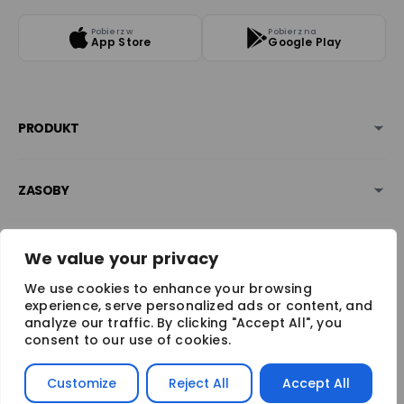
Pobierz w
Pobierz na
App Store
Google Play
PRODUKT
ZASOBY
BEZPIECZEŃSTWO & NAGRODY
We value your privacy
We use cookies to enhance your browsing
experience, serve personalized ads or content, and
analyze our traffic. By clicking "Accept All", you
consent to our use of cookies.
Copyright © 2026 Mizzox S.A. Wszelkie prawa zastrzeżone.
Customize
Reject All
Accept All
Polityka prywatności
Polityka cookies
Regulamin serwisu