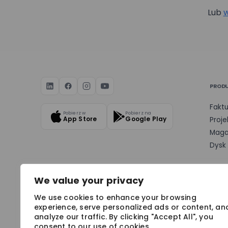
Lub
w
Nazwa firmy*
Wyrażam zgo
PROD
przez Mizzox 
projektu. Zgo
Faktu
Pobierz w
Pobierz na
danych osob
App Store
Google Play
Proje
Maga
Dysk
We value your privacy
We use cookies to enhance your browsing
BEZPIECZEŃSTWO & NAGRODY
experience, serve personalized ads or content, an
analyze our traffic. By clicking "Accept All", you
consent to our use of cookies.