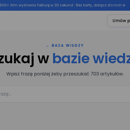
 500+ firm wystawia fakturę w 30 sekund
Bez karty, dołącz do nich
Umów p
← BAZA WIEDZY
zukaj w
bazie wied
Wpisz frazę poniżej żeby przeszukać 703 artykułów.
Umów prezentację
Nr telefonu
Nazwisko*