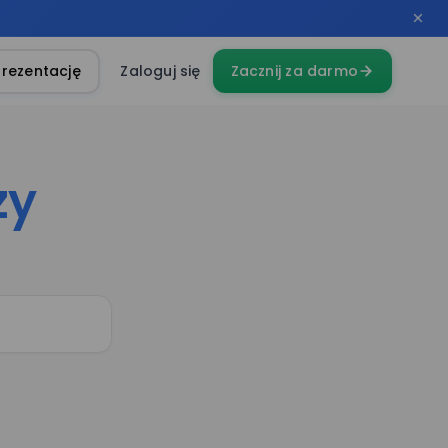
rezentację
Zaloguj się
Zacznij za darmo
zy