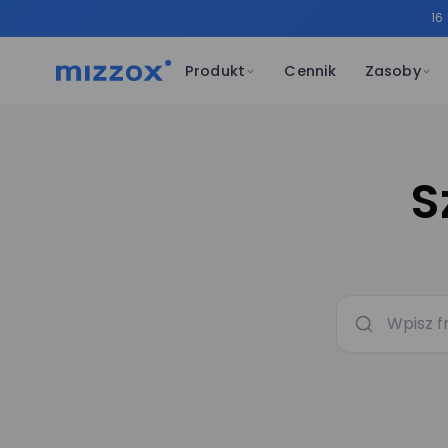
16
Produkt
Cennik
Zasoby
S
E-mail*
Imię*