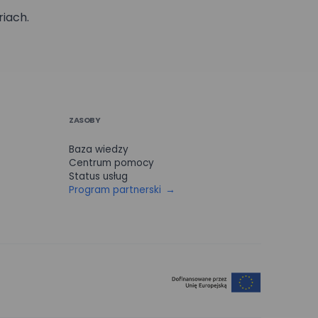
riach.
 formularzu
ZASOBY
prezentacji
 administratorem
Baza wiedzy
Centrum pomocy
Status usług
Program partnerski